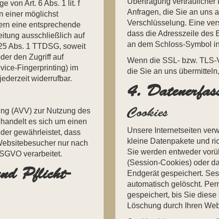
Übertragung vertraulicher 
von Art. 6 Abs. 1 lit. f
Anfragen, die Sie an uns 
n einer möglichst
Verschlüsselung. Eine ver
fern eine entsprechende
dass die Adresszeile des Br
eitung ausschließlich auf
an dem Schloss-Symbol in 
 25 Abs. 1 TTDSG, soweit
er den Zugriff auf
Wenn die SSL- bzw. TLS-Ve
vice-Fingerprinting) im
die Sie an uns übermitteln
ederzeit widerrufbar.
4. Datenerfas
Cookies
tung (AVV) zur Nutzung des
handelt es sich um einen
Unsere Internetseiten ver
der gewährleistet, dass
kleine Datenpakete und ri
Websitebesucher nur nach
Sie werden entweder vorüb
SGVO verarbeitet.
(Session-Cookies) oder da
nd Pflicht­
Endgerät gespeichert. Se
automatisch gelöscht. Pe
gespeichert, bis Sie diese
Löschung durch Ihren Webb