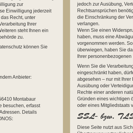
jedoch zur Ausübung, Ver
lligung zur
Rechtsansprüchen benötig
se Einwilligung jederzeit
die Einschränkung der Ve
 das Recht, unter
verlangen.
erarbeitung Ihrer
Wenn Sie einen Widerspru
iteren steht Ihnen ein
haben, muss eine Abwägun
behörde zu.
vorgenommen werden. Sola
atenschutz können Sie
überwiegen, haben Sie da
Ihrer personenbezogenen 
Wenn Sie die Verarbeitun
eingeschränkt haben, dürf
endem Anbieter:
abgesehen – nur mit Ihrer
Ausübung oder Verteidigu
Rechte einer anderen natü
Gründen eines wichtigen ö
, 56410 Montabaur
oder eines Mitgliedstaats 
 besuchen, erfasst
-Adressen. Details
SSL- bzw. TLS-
IONOS:
Diese Seite nutzt aus Sic