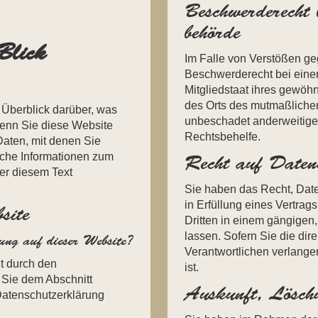
Beschwerde­recht 
behörde
Blick
Im Falle von Verstößen g
Beschwerderecht bei eine
Mitgliedstaat ihres gewöhn
des Orts des mutmaßliche
Überblick darüber, was
unbeschadet anderweitiger 
wenn Sie diese Website
Rechtsbehelfe.
aten, mit denen Sie
liche Informationen zum
Recht auf Daten­ü
er diesem Text
Sie haben das Recht, Daten
in Erfüllung eines Vertrags
site
Dritten in einem gängige
lassen. Sofern Sie die di
sung auf dieser Website?
Verantwortlichen verlangen
gt durch den
ist.
 Sie dem Abschnitt
Auskunft, Lösch
 Datenschutzerklärung