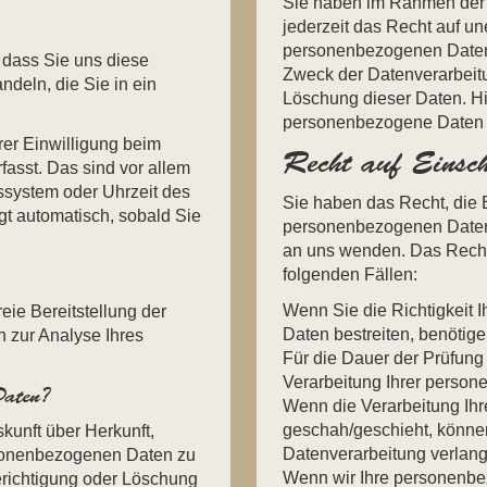
Sie haben im Rahmen der
jederzeit das Recht auf un
personenbezogenen Daten
 dass Sie uns diese
Zweck der Datenverarbeitu
ndeln, die Sie in ein
Löschung dieser Daten. H
personenbezogene Daten k
er Einwilligung beim
Recht auf Einsc
asst. Das sind vor allem
bssystem oder Uhrzeit des
Sie haben das Recht, die 
lgt automatisch, sobald Sie
personenbezogenen Daten 
an uns wenden. Das Recht 
folgenden Fällen:
Wenn Sie die Richtigkeit 
reie Bereitstellung der
Daten bestreiten, benötige
 zur Analyse Ihres
Für die Dauer der Prüfung
Verarbeitung Ihrer perso
Daten?
Wenn die Verarbeitung Ih
geschah/geschieht, können
skunft über Herkunft,
Datenverarbeitung verlan
sonenbezogenen Daten zu
Wenn wir Ihre personenbe
erichtigung oder Löschung