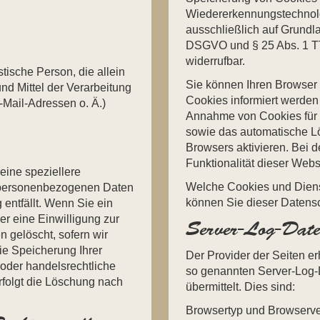
Wiedererkennungstechnolog
ausschließlich auf Grundlag
DSGVO und § 25 Abs. 1 TTD
widerrufbar.
istische Person, die allein
Sie können Ihren Browser 
d Mittel der Verarbeitung
Cookies informiert werden 
Mail-Adressen o. Ä.)
Annahme von Cookies für 
sowie das automatische L
Browsers aktivieren. Bei 
Funktionalität dieser Webs
eine speziellere
Welche Cookies und Dienst
e personenbezogenen Daten
können Sie dieser Datens
 entfällt. Wenn Sie ein
r eine Einwilligung zur
Server-Log-Date
 gelöscht, sofern wir
ie Speicherung Ihrer
Der Provider der Seiten er
oder handelsrechtliche
so genannten Server-Log-D
rfolgt die Löschung nach
übermittelt. Dies sind:
Browsertyp und Browserve