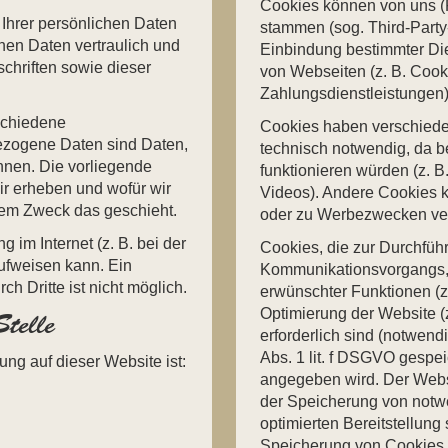
Cookies können von uns (F
Ihrer persönlichen Daten
stammen (sog. Third-Party
nen Daten vertraulich und
Einbindung bestimmter Die
chriften sowie dieser
von Webseiten (z. B. Cook
Zahlungsdienstleistungen)
schiedene
Cookies haben verschiede
zogene Daten sind Daten,
technisch notwendig, da b
önnen. Die vorliegende
funktionieren würden (z. B
ir erheben und wofür wir
Videos). Andere Cookies 
chem Zweck das geschieht.
oder zu Werbezwecken ve
 im Internet (z. B. bei der
Cookies, die zur Durchfüh
ufweisen kann. Ein
Kommunikationsvorgangs, z
h Dritte ist nicht möglich.
erwünschter Funktionen (z.
Optimierung der Website 
telle
erforderlich sind (notwend
Abs. 1 lit. f DSGVO gespe
ung auf dieser Website ist:
angegeben wird. Der Websi
der Speicherung von notwe
optimierten Bereitstellung
Speicherung von Cookies 