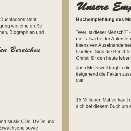
Unsere Emp
 Buchladens steht
Buchempfehlung des M
fügung wie eine große
en, Biographien und
"Wer ist dieser Mensch?" -
die Tatsache der Aufersteh
intensiven Auseinandersetz
en Bereichen
Quellen. Sind die Bericht
Christi für den heute le
Josh McDowell trägt in di
tiefgehend die Fakten zus
fällt.
15 Millionen Mal verkauft 
sich bei diesem Buch um e
- und Musik-CDs, DVDs und
d Erwachsene sowie