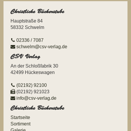
Christliche Bücherstube
Hauptstraße 84
58332 Schwelm
02336 / 7087
schwelm@csv-verlag.de
CSV Verlag
An der Schloßfabrik 30
42499 Hückeswagen
(02192) 92100
(02192) 921023
info@csv-verlag.de
Christliche Bücherstube
Navigation
Startseite
überspringen
Sortiment
Galerie